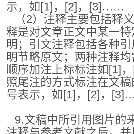
示，如
[1]
，
[2]
，
[3]
……
（
2
）注释主要包括释
释是对文章正文中某一特
明；引文注释包括各种引
明节略原文；两种注释均
顺序加注上标标注如
[1]
，
照尾注的方式标注在文稿
号表示，如
[1]
，
[2]
，
[3]
9.
文稿中所引用图片的
注释与参考文献之后。并