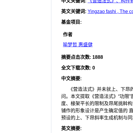
中文关键词
:
《营造法式》、构件
英文关键词
:
Yingzao fashi , The c
基金项目
:
作者
喻梦哲 惠盛健
摘要点击次数
:
1888
全文下载次数
:
0
中文摘要
:
《营造法式》并未就上、下昂
问。本文提取《营造法式》“功限
度、椽架平长的限制及昂尾挑斡构
铺作的形象设计是产生确定值的 
预设的上、下昂斜率生成机制与同
英文摘要
: