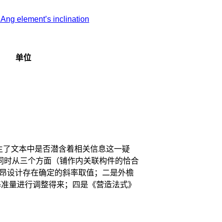
 Ang element’s inclination
单位
生了文本中是否潜含着相关信息这一疑
同时从三个方面（铺作内关联构件的恰合
昂设计存在确定的斜率取值；二是外檐
基准量进行调整得来；四是《营造法式》