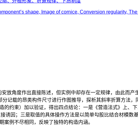
轮廓、外檐形象、折算规律、下昂制度
omponent’s shape, Image of cornice, Conversion regularity, The
的安放角度作出直接陈述，但实例中却存在一定规律，由此而产
”部分记载的昂类构件尺寸进行作图推导，探析其斜率折算方法，
造的约束）加以验证，得出四点结论：一是《营造法式》上、下
直接诱因；三是取值的具体操作方法是以简单勾股比结合材模数
期案例不尽相同，反映了独特的构造内涵。