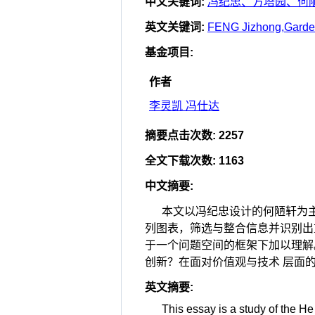
中文关键词
:
冯纪忠、方塔园、何
英文关键词
:
FENG Jizhong,Garden 
基金项目
:
作者
李灵凯 冯仕达
摘要点击次数
:
2257
全文下载次数
:
1163
中文摘要
:
本文以冯纪忠设计的何陋轩为
列图表，筛选与整合信息并识别出
于一个问题空间的框架下加以理解
创新？在面对价值观与技术 层面
英文摘要
:
This essay is a study of the 