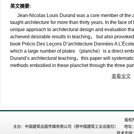
英文摘要
:
Jean-Nicolas Louis Durand was a core member of the arc
taught architecture for more than thirty years. In the face
unique approach to architectural design and evaluation tha
achieved desirable results in teaching， but also provoked
book Précis Des Leçons D’architecture Données A L’École 
which a large number of plates （planche）is a direct embo
Durand’s architectural teaching，this paper will systemati
methods embodied in these planchet through the three p
查看全文
版权
主办：中国建筑出版传媒有限公司（原中国建筑工业出版社） 地址：北
技术支持