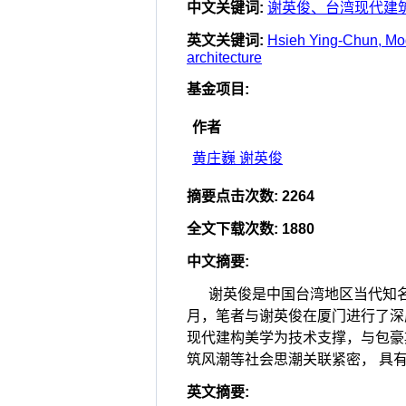
中文关键词
:
谢英俊、台湾现代建
英文关键词
:
Hsieh Ying-Chun, Mode
architecture
基金项目
:
作者
黄庄巍 谢英俊
摘要点击次数
:
2264
全文下载次数
:
1880
中文摘要
:
谢英俊是中国台湾地区当代知名建
月，笔者与谢英俊在厦门进行了深
现代建构美学为技术支撑，与包豪
筑风潮等社会思潮关联紧密， 具
英文摘要
: