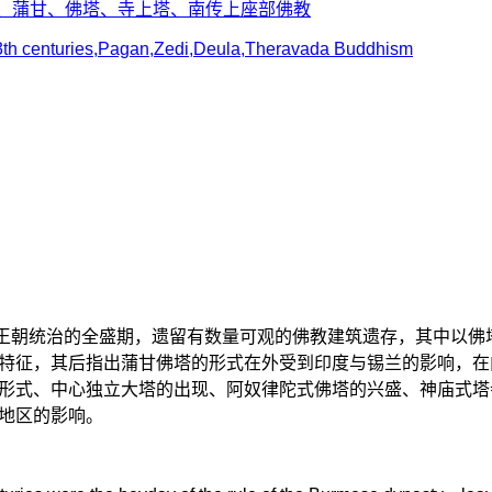
纪、蒲甘、佛塔、寺上塔、南传上座部佛教
th centuries,Pagan,Zedi,Deula,Theravada Buddhism
甘王朝统治的全盛期，遗留有数量可观的佛教建筑遗存，其中以
特征，其后指出蒲甘佛塔的形式在外受到印度与锡兰的影响，在
形式、中心独立大塔的出现、阿奴律陀式佛塔的兴盛、神庙式塔
地区的影响。