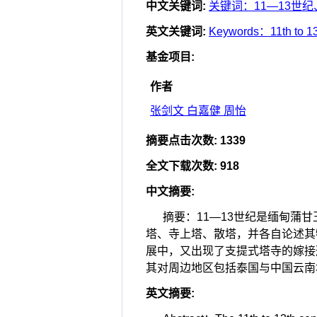
中文关键词
:
关键词：11—13世
英文关键词
:
Keywords：11th to 13
基金项目
:
作者
张剑文 白嘉健 周怡
摘要点击次数
:
1339
全文下载次数
:
918
中文摘要
:
摘要：11—13世纪是缅甸蒲
塔、寺上塔、散塔，并各自论述其
展中，又出现了支提式塔寺的嫁接
其对周边地区包括泰国与中国云南
英文摘要
: