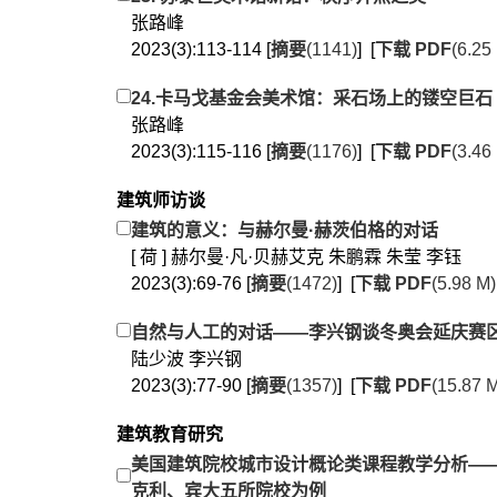
张路峰
2023(3):113-114 [
摘要
(1141)
] [
下载 PDF
(6.25
24.卡马戈基金会美术馆：采石场上的镂空巨石
张路峰
2023(3):115-116 [
摘要
(1176)
] [
下载 PDF
(3.46
建筑师访谈
建筑的意义：与赫尔曼·赫茨伯格的对话
[ 荷 ] 赫尔曼·凡·贝赫艾克 朱鹏霖 朱莹 李钰
2023(3):69-76 [
摘要
(1472)
] [
下载 PDF
(5.98 M)
自然与人工的对话——李兴钢谈冬奥会延庆赛
陆少波 李兴钢
2023(3):77-90 [
摘要
(1357)
] [
下载 PDF
(15.87 
建筑教育研究
美国建筑院校城市设计概论类课程教学分析—
克利、宾大五所院校为例