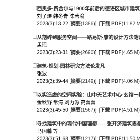
西奥多·费舍尔与1900年前后的德语区城市建
刘子煜 韩冬青 陈若渝
2023(3):13-22 [
摘要
(1386)
] [
下载 PDF
(11.82 
从剖碎到服务空间——路易斯·康的设计方法溯
孟瑶
2023(3):23-31 [
摘要
(2690)
] [
下载 PDF
(4.65 M
建筑·规划·园林研究方法论发凡
张波
2023(3):39-44 [
摘要
(2149)
] [
下载 PDF
(4.06 M
以实造虚的空间实验：山中天艺术中心·玄馆一
金秋野 常涛 刘力源 高蕾蕾
2023(3):45-50 [
摘要
(1567)
] [
下载 PDF
(4.51 M
寻找建筑中的现代中国理想——张开济建筑思
马国馨 等
2023(3):51-68 [
摘要
(1217)
] [
下载 PDF
(11.50 