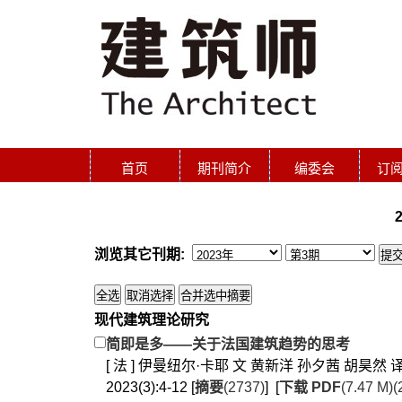
首页
期刊简介
编委会
订
浏览其它刊期:
现代建筑理论研究
简即是多——关于法国建筑趋势的思考
[ 法 ] 伊曼纽尔·卡耶 文 黄新洋 孙夕茜 胡昊然 
2023(3):4-12 [
摘要
(2737)
] [
下载 PDF
(7.47 M)(