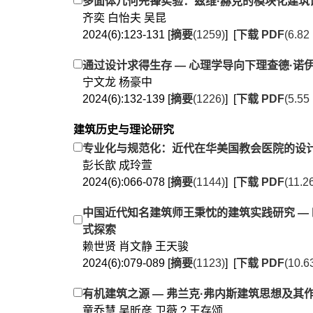
多面体几何先锋实验：兹维·赫克的模块化建筑
齐奕 白怡夫 吴昆
2024(6):123-131 [
摘要
(1259)
] [
下载 PDF
(6.82
通过设计求得生存 — 心理学导向下理查德·诺
宁文龙 杨豪中
2024(6):132-139 [
摘要
(1226)
] [
下载 PDF
(5.55
建筑历史与理论研究
专业化与规范化：近代在华美国教会医院的设
彭长歆 成玲萱
2024(6):066-078 [
摘要
(1144)
] [
下载 PDF
(11.2
中国近代知名建筑师王秉忱的建筑实践研究 —
式探索
赖世贤 肖文静 王天骏
2024(6):079-089 [
摘要
(1123)
] [
下载 PDF
(10.6
有机建筑之源 — 弗兰克·弗内斯建筑思想及其
童乔慧 吴昕彦 卫薇 ? 王存颂