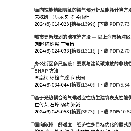
面向性能精细表征的微气候分析及能耗计算方
朱姝妍 马辰龙 刘骁 黄雨晴
2024(6):014-023 [
摘要
(1399)
] [
下载 PDF
(7.73
城市更新规划的碳核算方法 — 以上海市杨浦区
刘超 陈树熙 庄宝怡
2024(6):024-033 [
摘要
(1311)
] [
下载 PDF
(2.70
办公街区多尺度设计要素与建筑碳排放的非线性
SHAP 方法
李高梅 杨翰 徐燊 何秋国
2024(6):034-044 [
摘要
(1340)
] [
下载 PDF
(5.54
基于光热耦合的气候适应性仿生建筑表皮性能
崔传荣 石峰 杨绚 郑赟
2024(6):045-058 [
摘要
(3673)
] [
下载 PDF
(10.8
面向碳排—舒适度—经济性多目标优化的藏式